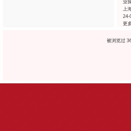
业
上
24-
更
被浏览过 3