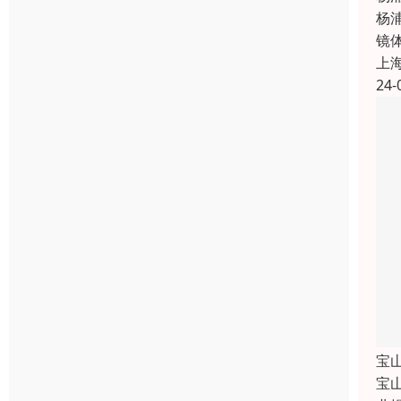
杨
镜
上
24-
宝
宝