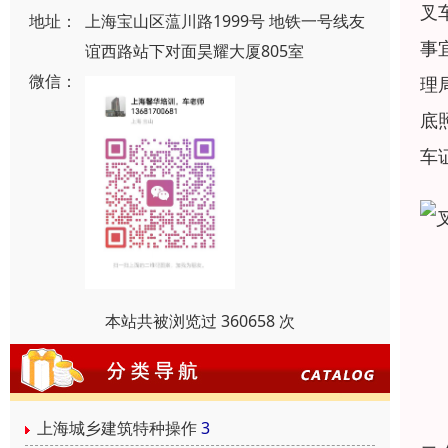
叉
地址：
上海宝山区蕰川路1999号 地铁一号线友
事
谊西路站下对面昊耀大厦805室
微信：
理
底
车
本站共被浏览过 360658 次
上海城乡建筑特种操作
3